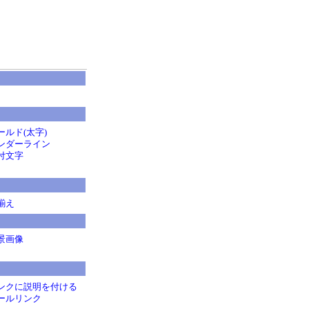
ールド(太字)
ンダーライン
付文字
揃え
景画像
ンクに説明を付ける
ールリンク