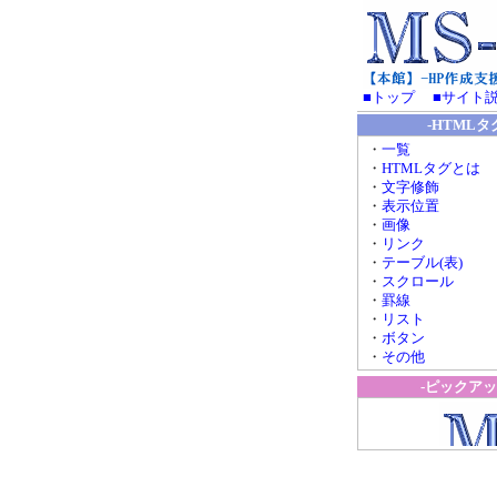
-HTMLタ
・
一覧
・
HTMLタグとは
・
文字修飾
・
表示位置
・
画像
・
リンク
・
テーブル(表)
・
スクロール
・
罫線
・
リスト
・
ボタン
・
その他
-ピックアッ