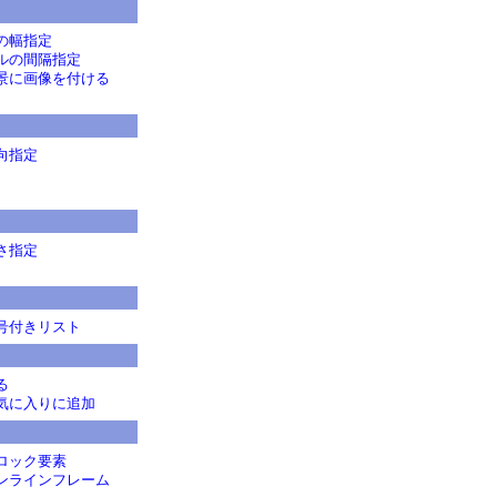
の幅指定
ルの間隔指定
景に画像を付ける
向指定
さ指定
号付きリスト
る
気に入りに追加
ロック要素
ンラインフレーム