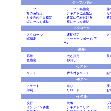
-テーブル(表)-
・
テーブル
・
テーブル幅指定
・
枠
・
枠の色指定
・
テキスト位置指定
・
セ
・
セル内の余白指定
・
背景に色を付ける
・
背
・
縦にセルを連結
・
横にセルを連結
-スクロール-
・
スクロール
・
速度指定
・
方
・
幅指定
・
メッセージボード(応
用)
-罫線-
・
罫線
・
太さ指定
・
長
・
色指定
・
影無し
-リスト-
・
リスト
・
番号付きリスト
・
記
-ボタン-
・
アラート
・
進む
・
戻
・
印刷
・
リロード
・
お
-その他-
・
改行
・
段落
・
ブ
・
インライン要素
・
テキストエリア
・
イ