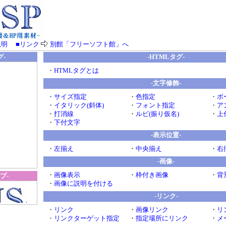
-HTMLタグ-
グ-
・
HTMLタグとは
-文字修飾-
・
サイズ指定
・
色指定
・
ボ
・
イタリック(斜体)
・
フォント指定
・
ア
・
打消線
・
ルビ(振り仮名)
・
上
・
下付文字
-表示位置-
・
左揃え
・
中央揃え
・
右
-画像-
・
画像表示
・
枠付き画像
・
背
プ-
・
画像に説明を付ける
-リンク-
・
リンク
・
画像リンク
・
リ
・
リンクターゲット指定
・
指定場所にリンク
・
メ